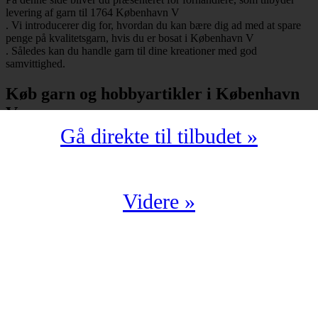
levering af garn til 1764 København V
. Vi introducerer dig for, hvordan du kan bære dig ad med at spare
penge på kvalitetsgarn, hvis du er bosat i København V
. Således kan du handle garn til dine kreationer med god
samvittighed.
Køb garn og hobbyartikler i København
V
Gå direkte til tilbudet »
Har du bopæl i København V
under postnummeret 1764, så skal du selvfølgelig ikke snydes for at
spare mange penge på garn i kompromisløs kvalitet. Strikkegarn og
hæklegarn er blot nogle af de garntyper, man kan købe hos en
garnbutik. Derudover kan man også shoppe hobbyartikler
Videre »
(strikkepinde, hæklenåle, omgangstællere m.v.) med levering til
1764 København V
.
Du har en oplagt mulighed for at købe garn i København V
til en yderst fordelagtig pris. Det kan du f.eks. bære dig ad med, hvis
du handler fra en digital enhed. Der findes nemlig et hav af
veletablerede garnbutikker, der i årevis har leveret garn til 1764
København V