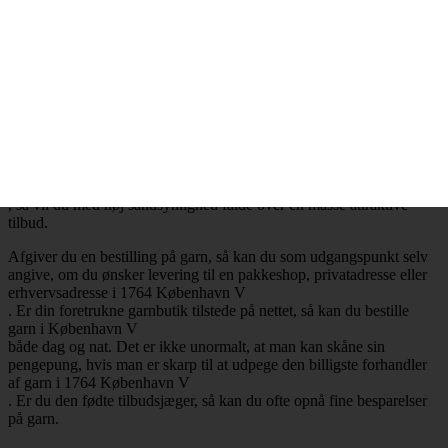
.
Billig garn i 1764 København V
– Mange attraktive tilbud
Ønsker du at købe billig garn i 1764 København V
, så har du selvfølgelig mulighed for at få opfyldt det ønske. Det er
nemlig en realitet, at de billigste garnbutikker aldrig er mere end ét
klik væk. Besøger du en garnbutik, der tilbyder levering af garn til
København V
, så vil du med høj sandsynlighed falde over en masse attraktive
tilbud.
Afgiver du en bestilling på garn, så kan du som udgangspunkt selv
angive, om du ønsker levering til en pakkeshop, privatadresse eller
erhvervsadresse i 1764 København V
. Er din foretrukne garnbutik tilstede på nettet, så kan du bestille
garn i København V
både dag og nat. Det er ikke unormalt, at man kan skåne sin
pengepung, hvis man er skarp til at udpege den billigste forhandler
af garn i 1764 København V
. Er du den fødte tilbudsjæger, så kan du ofte opnå fine besparelser
på garn.