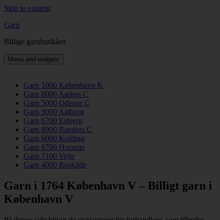
Skip to content
Garn
Billige garnbutikker
Menu and widgets
Garn 1000 København K
Garn 8000 Aarhus C
Garn 5000 Odense C
Garn 9000 Aalborg
Garn 6700 Esbjerg
Garn 8900 Randers C
Garn 6000 Kolding
Garn 8700 Horsens
Garn 7100 Vejle
Garn 4000 Roskilde
Garn i 1764 København V – Billigt garn i
København V
På denne side bliver du præsenteret for forhandlere, som tilbyder