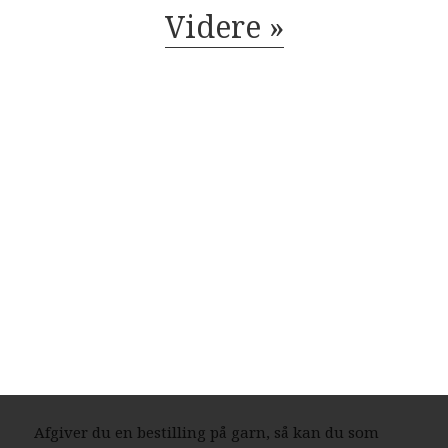
garnbutikker, der i årevis har leveret garn til 8700
Videre »
Horsens
.
Billig garn i 8700 Horsens
– Mange attraktive tilbud
Ønsker du at købe billig garn i 8700 Horsens
, så har du selvfølgelig mulighed for at få opfyldt
det ønske. Det er nemlig en realitet, at de billigste
garnbutikker aldrig er mere end ét klik væk.
Besøger du en garnbutik, der tilbyder levering af
garn til Horsens
, så vil du med høj sandsynlighed falde over en
masse attraktive tilbud.
Afgiver du en bestilling på garn, så kan du som