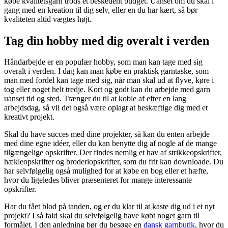
købe kvalitetsgarn trods et beskedent budget. Uanset om du skal i
gang med en kreation til dig selv, eller en du har kært, så bør
kvaliteten altid vægtes højt.
Tag din hobby med dig overalt i verden
Håndarbejde er en populær hobby, som man kan tage med sig
overalt i verden. I dag kan man købe en praktisk garntaske, som
man med fordel kan tage med sig, når man skal ud at flyve, køre i
tog eller noget helt tredje. Kort og godt kan du arbejde med garn
uanset tid og sted. Trænger du til at koble af efter en lang
arbejdsdag, så vil det også være oplagt at beskæftige dig med et
kreativt projekt.
Skal du have succes med dine projekter, så kan du enten arbejde
med dine egne idéer, eller du kan benytte dig af nogle af de mange
tilgængelige opskrifter. Der findes nemlig et hav af strikkeopskrifter,
hækleopskrifter og broderiopskrifter, som du frit kan downloade. Du
har selvfølgelig også mulighed for at købe en bog eller et hæfte,
hvor du ligeledes bliver præsenteret for mange interessante
opskrifter.
Har du fået blod på tanden, og er du klar til at kaste dig ud i et nyt
projekt? I så fald skal du selvfølgelig have købt noget garn til
formålet. I den anledning bør du besøge en
dansk garnbutik
, hvor du