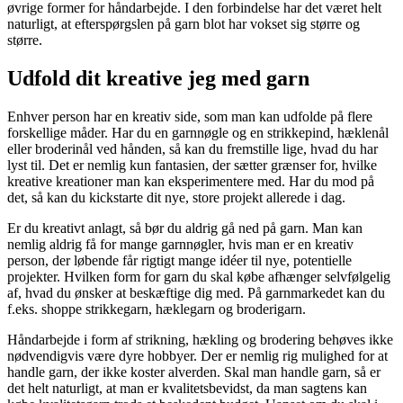
øvrige former for håndarbejde. I den forbindelse har det været helt
naturligt, at efterspørgslen på garn blot har vokset sig større og
større.
Udfold dit kreative jeg med garn
Enhver person har en kreativ side, som man kan udfolde på flere
forskellige måder. Har du en garnnøgle og en strikkepind, hæklenål
eller broderinål ved hånden, så kan du fremstille lige, hvad du har
lyst til. Det er nemlig kun fantasien, der sætter grænser for, hvilke
kreative kreationer man kan eksperimentere med. Har du mod på
det, så kan du kickstarte dit nye, store projekt allerede i dag.
Er du kreativt anlagt, så bør du aldrig gå ned på garn. Man kan
nemlig aldrig få for mange garnnøgler, hvis man er en kreativ
person, der løbende får rigtigt mange idéer til nye, potentielle
projekter. Hvilken form for garn du skal købe afhænger selvfølgelig
af, hvad du ønsker at beskæftige dig med. På garnmarkedet kan du
f.eks. shoppe strikkegarn, hæklegarn og broderigarn.
Håndarbejde i form af strikning, hækling og brodering behøves ikke
nødvendigvis være dyre hobbyer. Der er nemlig rig mulighed for at
handle garn, der ikke koster alverden. Skal man handle garn, så er
det helt naturligt, at man er kvalitetsbevidst, da man sagtens kan