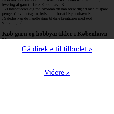
levering af garn til 1203 København K
. Vi introducerer dig for, hvordan du kan bære dig ad med at spare
penge på kvalitetsgarn, hvis du er bosat i København K
. Således kan du handle garn til dine kreationer med god
samvittighed.
Køb garn og hobbyartikler i København
K
Gå direkte til tilbudet »
Har du bopæl i København K
under postnummeret 1203, så skal du selvfølgelig ikke snydes for at
spare mange penge på garn i kompromisløs kvalitet. Strikkegarn og
hæklegarn er blot nogle af de garntyper, man kan købe hos en
garnbutik. Derudover kan man også shoppe hobbyartikler
Videre »
(strikkepinde, hæklenåle, omgangstællere m.v.) med levering til
1203 København K
.
Du har en oplagt mulighed for at købe garn i København K
til en yderst fordelagtig pris. Det kan du f.eks. bære dig ad med, hvis
du handler fra en digital enhed. Der findes nemlig et hav af
veletablerede garnbutikker, der i årevis har leveret garn til 1203
København K