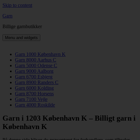
Skip to content
Garn
Billige garnbutikker
Menu and widgets
Garn 1000 København K
Garn 8000 Aarhus C
Garn 5000 Odense C
Garn 9000 Aalborg
Garn 6700 Esbjerg
Garn 8900 Randers C
Garn 6000 Kolding
Garn 8700 Horsens
Garn 7100 Vejle
Garn 4000 Roskilde
Garn i 1203 København K – Billigt garn i
København K
På denne side bliver du præsenteret for forhandlere, som tilbyder