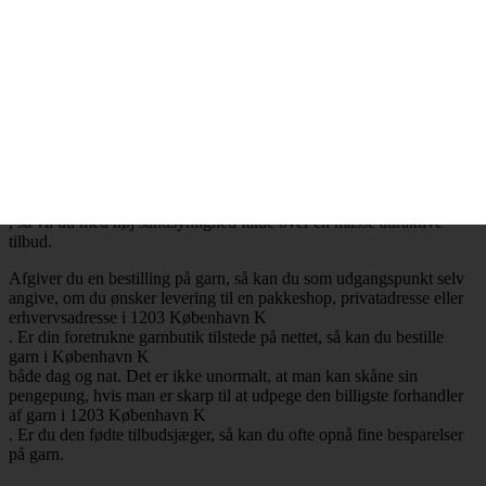
.
Billig garn i 1203 København K
– Mange attraktive tilbud
Ønsker du at købe billig garn i 1203 København K
, så har du selvfølgelig mulighed for at få opfyldt det ønske. Det er
nemlig en realitet, at de billigste garnbutikker aldrig er mere end ét
klik væk. Besøger du en garnbutik, der tilbyder levering af garn til
København K
, så vil du med høj sandsynlighed falde over en masse attraktive
tilbud.
Afgiver du en bestilling på garn, så kan du som udgangspunkt selv
angive, om du ønsker levering til en pakkeshop, privatadresse eller
erhvervsadresse i 1203 København K
. Er din foretrukne garnbutik tilstede på nettet, så kan du bestille
garn i København K
både dag og nat. Det er ikke unormalt, at man kan skåne sin
pengepung, hvis man er skarp til at udpege den billigste forhandler
af garn i 1203 København K
. Er du den fødte tilbudsjæger, så kan du ofte opnå fine besparelser
på garn.