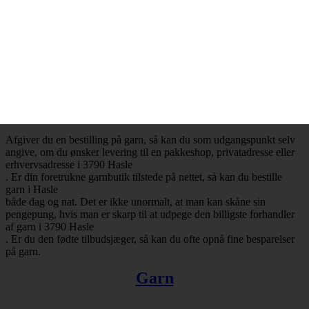
– Mange attraktive tilbud
Ønsker du at købe billig garn i 3790 Hasle
, så har du selvfølgelig mulighed for at få opfyldt det ønske. Det er
nemlig en realitet, at de billigste garnbutikker aldrig er mere end ét
klik væk. Besøger du en garnbutik, der tilbyder levering af garn til
Hasle
, så vil du med høj sandsynlighed falde over en masse attraktive
tilbud.
Afgiver du en bestilling på garn, så kan du som udgangspunkt selv
angive, om du ønsker levering til en pakkeshop, privatadresse eller
erhvervsadresse i 3790 Hasle
. Er din foretrukne garnbutik tilstede på nettet, så kan du bestille
garn i Hasle
både dag og nat. Det er ikke unormalt, at man kan skåne sin
pengepung, hvis man er skarp til at udpege den billigste forhandler
af garn i 3790 Hasle
. Er du den fødte tilbudsjæger, så kan du ofte opnå fine besparelser
på garn.
Garn