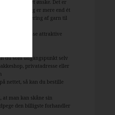
t få opfyldt det ønske. Det er
rnbutikker aldrig er mere end ét
 tilbyder levering af garn til
de over en masse attraktive
 kan du som udgangspunkt selv
pakkeshop, privatadresse eller
n
på nettet, så kan du bestille
t, at man kan skåne sin
dpege den billigste forhandler