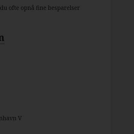
 du ofte opnå fine besparelser
n
enhavn V