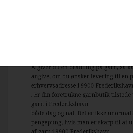
, så har du selvfølgelig mulighed for a
nemlig en realitet, at de billigste ga
klik væk. Besøger du en garnbutik, der
Frederikshavn
, så vil du med høj sandsynlighed fal
tilbud.
Afgiver du en bestilling på garn, så
angive, om du ønsker levering til en 
erhvervsadresse i 9900 Frederikshav
. Er din foretrukne garnbutik tilstede 
garn i Frederikshavn
både dag og nat. Det er ikke unormal
pengepung, hvis man er skarp til at u
af garn i 9900 Frederikshavn