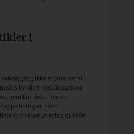
ikler i
elvfølgelig ikke snydes for at
isløs kvalitet. Strikkegarn og
per, man kan købe hos en
shoppe hobbyartikler
ere m.v.) med levering til 9900