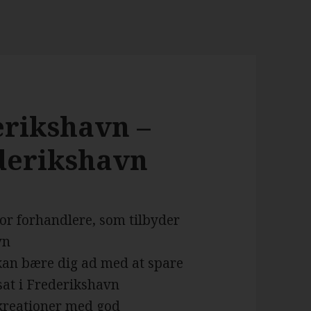
erikshavn –
ederikshavn
for forhandlere, som tilbyder
vn
 kan bære dig ad med at spare
sat i Frederikshavn
 kreationer med god