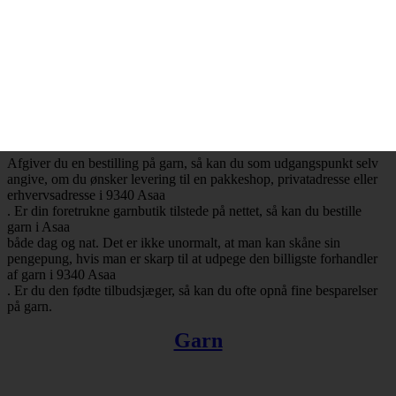
– Mange attraktive tilbud
Ønsker du at købe billig garn i 9340 Asaa
, så har du selvfølgelig mulighed for at få opfyldt det ønske. Det er
nemlig en realitet, at de billigste garnbutikker aldrig er mere end ét
klik væk. Besøger du en garnbutik, der tilbyder levering af garn til
Asaa
, så vil du med høj sandsynlighed falde over en masse attraktive
tilbud.
Afgiver du en bestilling på garn, så kan du som udgangspunkt selv
angive, om du ønsker levering til en pakkeshop, privatadresse eller
erhvervsadresse i 9340 Asaa
. Er din foretrukne garnbutik tilstede på nettet, så kan du bestille
garn i Asaa
både dag og nat. Det er ikke unormalt, at man kan skåne sin
pengepung, hvis man er skarp til at udpege den billigste forhandler
af garn i 9340 Asaa
. Er du den fødte tilbudsjæger, så kan du ofte opnå fine besparelser
på garn.
Garn