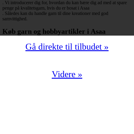
. Vi introducerer dig for, hvordan du kan bære dig ad med at spare
penge på kvalitetsgarn, hvis du er bosat i Asaa
. Således kan du handle garn til dine kreationer med god
samvittighed.
Køb garn og hobbyartikler i Asaa
Gå direkte til tilbudet »
Har du bopæl i Asaa
under postnummeret 9340, så skal du selvfølgelig ikke snydes for at
spare mange penge på garn i kompromisløs kvalitet. Strikkegarn og
hæklegarn er blot nogle af de garntyper, man kan købe hos en
garnbutik. Derudover kan man også shoppe hobbyartikler
(strikkepinde, hæklenåle, omgangstællere m.v.) med levering til
Videre »
9340 Asaa
.
Du har en oplagt mulighed for at købe garn i Asaa
til en yderst fordelagtig pris. Det kan du f.eks. bære dig ad med, hvis
du handler fra en digital enhed. Der findes nemlig et hav af
veletablerede garnbutikker, der i årevis har leveret garn til 9340 Asaa
.
Billig garn i 9340 Asaa