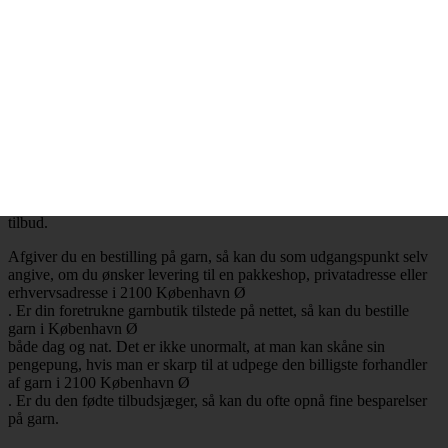
.
Billig garn i 2100 København Ø
– Mange attraktive tilbud
Ønsker du at købe billig garn i 2100 København Ø
, så har du selvfølgelig mulighed for at få opfyldt det ønske. Det er
nemlig en realitet, at de billigste garnbutikker aldrig er mere end ét
klik væk. Besøger du en garnbutik, der tilbyder levering af garn til
København Ø
, så vil du med høj sandsynlighed falde over en masse attraktive
tilbud.
Afgiver du en bestilling på garn, så kan du som udgangspunkt selv
angive, om du ønsker levering til en pakkeshop, privatadresse eller
erhvervsadresse i 2100 København Ø
. Er din foretrukne garnbutik tilstede på nettet, så kan du bestille
garn i København Ø
både dag og nat. Det er ikke unormalt, at man kan skåne sin
pengepung, hvis man er skarp til at udpege den billigste forhandler
af garn i 2100 København Ø
. Er du den fødte tilbudsjæger, så kan du ofte opnå fine besparelser
på garn.