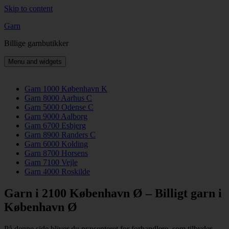
Skip to content
Garn
Billige garnbutikker
Menu and widgets
Garn 1000 København K
Garn 8000 Aarhus C
Garn 5000 Odense C
Garn 9000 Aalborg
Garn 6700 Esbjerg
Garn 8900 Randers C
Garn 6000 Kolding
Garn 8700 Horsens
Garn 7100 Vejle
Garn 4000 Roskilde
Garn i 2100 København Ø – Billigt garn i
København Ø
På denne side bliver du præsenteret for forhandlere, som tilbyder