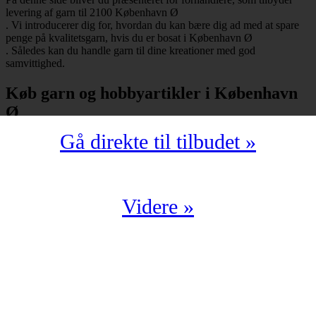
levering af garn til 2100 København Ø
. Vi introducerer dig for, hvordan du kan bære dig ad med at spare
penge på kvalitetsgarn, hvis du er bosat i København Ø
. Således kan du handle garn til dine kreationer med god
samvittighed.
Køb garn og hobbyartikler i København
Ø
Gå direkte til tilbudet »
Har du bopæl i København Ø
under postnummeret 2100, så skal du selvfølgelig ikke snydes for at
spare mange penge på garn i kompromisløs kvalitet. Strikkegarn og
hæklegarn er blot nogle af de garntyper, man kan købe hos en
garnbutik. Derudover kan man også shoppe hobbyartikler
Videre »
(strikkepinde, hæklenåle, omgangstællere m.v.) med levering til
2100 København Ø
.
Du har en oplagt mulighed for at købe garn i København Ø
til en yderst fordelagtig pris. Det kan du f.eks. bære dig ad med, hvis
du handler fra en digital enhed. Der findes nemlig et hav af
veletablerede garnbutikker, der i årevis har leveret garn til 2100
København Ø