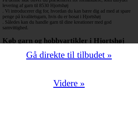
levering af garn til 8530 Hjortshøj
. Vi introducerer dig for, hvordan du kan bære dig ad med at spare
penge på kvalitetsgarn, hvis du er bosat i Hjortshøj
. Således kan du handle garn til dine kreationer med god
samvittighed.
Køb garn og hobbyartikler i Hjortshøj
Gå direkte til tilbudet »
Har du bopæl i Hjortshøj
under postnummeret 8530, så skal du selvfølgelig ikke snydes for at
spare mange penge på garn i kompromisløs kvalitet. Strikkegarn og
hæklegarn er blot nogle af de garntyper, man kan købe hos en
garnbutik. Derudover kan man også shoppe hobbyartikler
Videre »
(strikkepinde, hæklenåle, omgangstællere m.v.) med levering til
8530 Hjortshøj
.
Du har en oplagt mulighed for at købe garn i Hjortshøj
til en yderst fordelagtig pris. Det kan du f.eks. bære dig ad med, hvis
du handler fra en digital enhed. Der findes nemlig et hav af
veletablerede garnbutikker, der i årevis har leveret garn til 8530
Hjortshøj
.