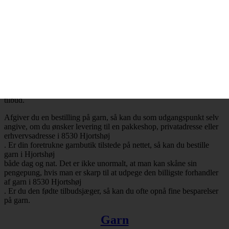
Billig garn i 8530 Hjortshøj
– Mange attraktive tilbud
Ønsker du at købe billig garn i 8530 Hjortshøj
, så har du selvfølgelig mulighed for at få opfyldt det ønske. Det er
nemlig en realitet, at de billigste garnbutikker aldrig er mere end ét
klik væk. Besøger du en garnbutik, der tilbyder levering af garn til
Hjortshøj
, så vil du med høj sandsynlighed falde over en masse attraktive
tilbud.
Afgiver du en bestilling på garn, så kan du som udgangspunkt selv
angive, om du ønsker levering til en pakkeshop, privatadresse eller
erhvervsadresse i 8530 Hjortshøj
. Er din foretrukne garnbutik tilstede på nettet, så kan du bestille
garn i Hjortshøj
både dag og nat. Det er ikke unormalt, at man kan skåne sin
pengepung, hvis man er skarp til at udpege den billigste forhandler
af garn i 8530 Hjortshøj
. Er du den fødte tilbudsjæger, så kan du ofte opnå fine besparelser
på garn.
Garn