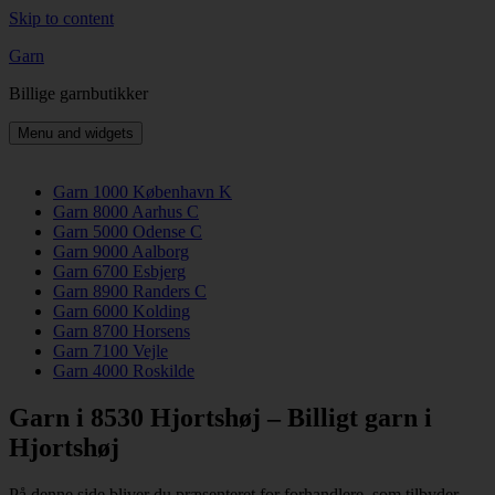
Skip to content
Garn
Billige garnbutikker
Menu and widgets
Garn 1000 København K
Garn 8000 Aarhus C
Garn 5000 Odense C
Garn 9000 Aalborg
Garn 6700 Esbjerg
Garn 8900 Randers C
Garn 6000 Kolding
Garn 8700 Horsens
Garn 7100 Vejle
Garn 4000 Roskilde
Garn i 8530 Hjortshøj – Billigt garn i
Hjortshøj
På denne side bliver du præsenteret for forhandlere, som tilbyder