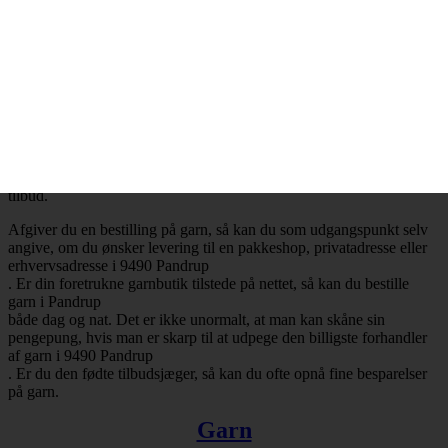
Billig garn i 9490 Pandrup
– Mange attraktive tilbud
Ønsker du at købe billig garn i 9490 Pandrup
, så har du selvfølgelig mulighed for at få opfyldt det ønske. Det er
nemlig en realitet, at de billigste garnbutikker aldrig er mere end ét
klik væk. Besøger du en garnbutik, der tilbyder levering af garn til
Pandrup
, så vil du med høj sandsynlighed falde over en masse attraktive
tilbud.
Afgiver du en bestilling på garn, så kan du som udgangspunkt selv
angive, om du ønsker levering til en pakkeshop, privatadresse eller
erhvervsadresse i 9490 Pandrup
. Er din foretrukne garnbutik tilstede på nettet, så kan du bestille
garn i Pandrup
både dag og nat. Det er ikke unormalt, at man kan skåne sin
pengepung, hvis man er skarp til at udpege den billigste forhandler
af garn i 9490 Pandrup
. Er du den fødte tilbudsjæger, så kan du ofte opnå fine besparelser
på garn.
Garn