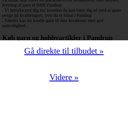
levering af garn til 9490 Pandrup
. Vi introducerer dig for, hvordan du kan bære dig ad med at spare
penge på kvalitetsgarn, hvis du er bosat i Pandrup
. Således kan du handle garn til dine kreationer med god
samvittighed.
Køb garn og hobbyartikler i Pandrup
Gå direkte til tilbudet »
Har du bopæl i Pandrup
under postnummeret 9490, så skal du selvfølgelig ikke snydes for at
spare mange penge på garn i kompromisløs kvalitet. Strikkegarn og
hæklegarn er blot nogle af de garntyper, man kan købe hos en
garnbutik. Derudover kan man også shoppe hobbyartikler
Videre »
(strikkepinde, hæklenåle, omgangstællere m.v.) med levering til
9490 Pandrup
.
Du har en oplagt mulighed for at købe garn i Pandrup
til en yderst fordelagtig pris. Det kan du f.eks. bære dig ad med, hvis
du handler fra en digital enhed. Der findes nemlig et hav af
veletablerede garnbutikker, der i årevis har leveret garn til 9490
Pandrup
.