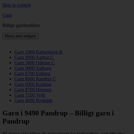
Skip to content
Garn
Billige garnbutikker
Menu and widgets
Garn 1000 København K
Garn 8000 Aarhus C
Garn 5000 Odense C
Garn 9000 Aalborg
Garn 6700 Esbjerg
Garn 8900 Randers C
Garn 6000 Kolding
Garn 8700 Horsens
Garn 7100 Vejle
Garn 4000 Roskilde
Garn i 9490 Pandrup – Billigt garn i
Pandrup
På denne side bliver du præsenteret for forhandlere, som tilbyder