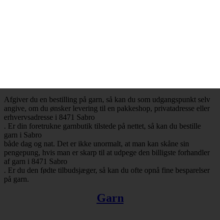
– Mange attraktive tilbud
Ønsker du at købe billig garn i 8471 Sabro
, så har du selvfølgelig mulighed for at få opfyldt det ønske. Det er
nemlig en realitet, at de billigste garnbutikker aldrig er mere end ét
klik væk. Besøger du en garnbutik, der tilbyder levering af garn til
Sabro
, så vil du med høj sandsynlighed falde over en masse attraktive
tilbud.
Afgiver du en bestilling på garn, så kan du som udgangspunkt selv
angive, om du ønsker levering til en pakkeshop, privatadresse eller
erhvervsadresse i 8471 Sabro
. Er din foretrukne garnbutik tilstede på nettet, så kan du bestille
garn i Sabro
både dag og nat. Det er ikke unormalt, at man kan skåne sin
pengepung, hvis man er skarp til at udpege den billigste forhandler
af garn i 8471 Sabro
. Er du den fødte tilbudsjæger, så kan du ofte opnå fine besparelser
på garn.
Garn