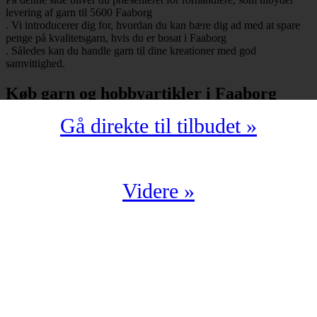
levering af garn til 5600 Faaborg
. Vi introducerer dig for, hvordan du kan bære dig ad med at spare
penge på kvalitetsgarn, hvis du er bosat i Faaborg
. Således kan du handle garn til dine kreationer med god
samvittighed.
Køb garn og hobbyartikler i Faaborg
Gå direkte til tilbudet »
Har du bopæl i Faaborg
under postnummeret 5600, så skal du selvfølgelig ikke snydes for at
spare mange penge på garn i kompromisløs kvalitet. Strikkegarn og
hæklegarn er blot nogle af de garntyper, man kan købe hos en
garnbutik. Derudover kan man også shoppe hobbyartikler
Videre »
(strikkepinde, hæklenåle, omgangstællere m.v.) med levering til
5600 Faaborg
.
Du har en oplagt mulighed for at købe garn i Faaborg
til en yderst fordelagtig pris. Det kan du f.eks. bære dig ad med, hvis
du handler fra en digital enhed. Der findes nemlig et hav af
veletablerede garnbutikker, der i årevis har leveret garn til 5600
Faaborg
.