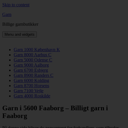
Skip to content
Garn
Billige garnbutikker
Menu and widgets
Garn 1000 København K
Garn 8000 Aarhus C
Garn 5000 Odense C
Garn 9000 Aalborg
Garn 6700 Esbjerg
Garn 8900 Randers C
Garn 6000 Kolding
Garn 8700 Horsens
Garn 7100 Vejle
Garn 4000 Roskilde
Garn i 5600 Faaborg – Billigt garn i
Faaborg
På denne side bliver du præsenteret for forhandlere, som tilbyder