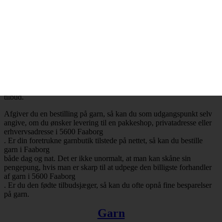
Billig garn i 5600 Faaborg
– Mange attraktive tilbud
Ønsker du at købe billig garn i 5600 Faaborg
, så har du selvfølgelig mulighed for at få opfyldt det ønske. Det er
nemlig en realitet, at de billigste garnbutikker aldrig er mere end ét
klik væk. Besøger du en garnbutik, der tilbyder levering af garn til
Faaborg
, så vil du med høj sandsynlighed falde over en masse attraktive
tilbud.
Afgiver du en bestilling på garn, så kan du som udgangspunkt selv
angive, om du ønsker levering til en pakkeshop, privatadresse eller
erhvervsadresse i 5600 Faaborg
. Er din foretrukne garnbutik tilstede på nettet, så kan du bestille
garn i Faaborg
både dag og nat. Det er ikke unormalt, at man kan skåne sin
pengepung, hvis man er skarp til at udpege den billigste forhandler
af garn i 5600 Faaborg
. Er du den fødte tilbudsjæger, så kan du ofte opnå fine besparelser
på garn.
Garn