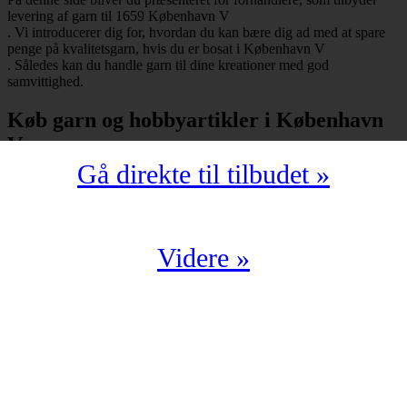
levering af garn til 1659 København V
. Vi introducerer dig for, hvordan du kan bære dig ad med at spare
penge på kvalitetsgarn, hvis du er bosat i København V
. Således kan du handle garn til dine kreationer med god
samvittighed.
Køb garn og hobbyartikler i København
V
Gå direkte til tilbudet »
Har du bopæl i København V
under postnummeret 1659, så skal du selvfølgelig ikke snydes for at
spare mange penge på garn i kompromisløs kvalitet. Strikkegarn og
hæklegarn er blot nogle af de garntyper, man kan købe hos en
garnbutik. Derudover kan man også shoppe hobbyartikler
Videre »
(strikkepinde, hæklenåle, omgangstællere m.v.) med levering til
1659 København V
.
Du har en oplagt mulighed for at købe garn i København V
til en yderst fordelagtig pris. Det kan du f.eks. bære dig ad med, hvis
du handler fra en digital enhed. Der findes nemlig et hav af
veletablerede garnbutikker, der i årevis har leveret garn til 1659
København V