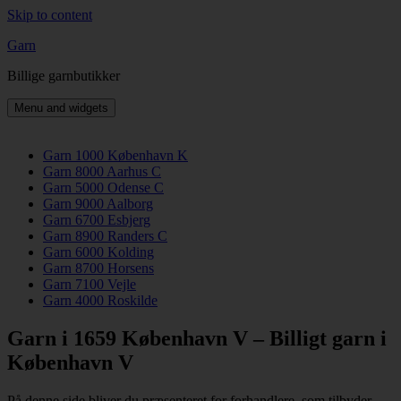
Skip to content
Garn
Billige garnbutikker
Menu and widgets
Garn 1000 København K
Garn 8000 Aarhus C
Garn 5000 Odense C
Garn 9000 Aalborg
Garn 6700 Esbjerg
Garn 8900 Randers C
Garn 6000 Kolding
Garn 8700 Horsens
Garn 7100 Vejle
Garn 4000 Roskilde
Garn i 1659 København V – Billigt garn i
København V
På denne side bliver du præsenteret for forhandlere, som tilbyder