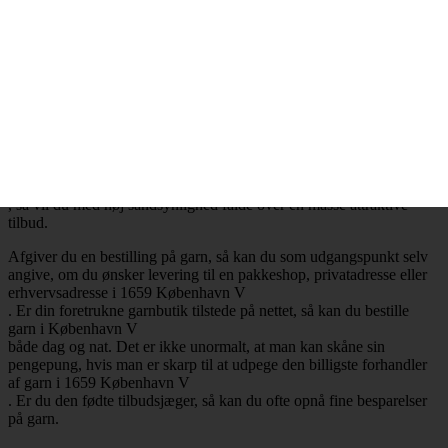
.
Billig garn i 1659 København V
– Mange attraktive tilbud
Ønsker du at købe billig garn i 1659 København V
, så har du selvfølgelig mulighed for at få opfyldt det ønske. Det er
nemlig en realitet, at de billigste garnbutikker aldrig er mere end ét
klik væk. Besøger du en garnbutik, der tilbyder levering af garn til
København V
, så vil du med høj sandsynlighed falde over en masse attraktive
tilbud.
Afgiver du en bestilling på garn, så kan du som udgangspunkt selv
angive, om du ønsker levering til en pakkeshop, privatadresse eller
erhvervsadresse i 1659 København V
. Er din foretrukne garnbutik tilstede på nettet, så kan du bestille
garn i København V
både dag og nat. Det er ikke unormalt, at man kan skåne sin
pengepung, hvis man er skarp til at udpege den billigste forhandler
af garn i 1659 København V
. Er du den fødte tilbudsjæger, så kan du ofte opnå fine besparelser
på garn.