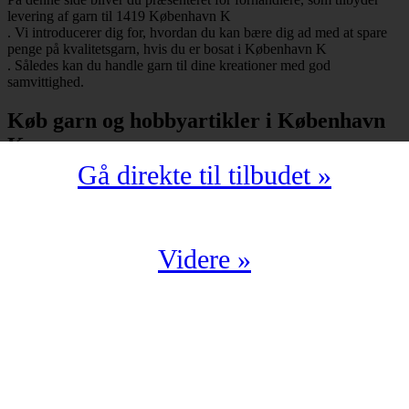
levering af garn til 1419 København K
. Vi introducerer dig for, hvordan du kan bære dig ad med at spare
penge på kvalitetsgarn, hvis du er bosat i København K
. Således kan du handle garn til dine kreationer med god
samvittighed.
Køb garn og hobbyartikler i København
K
Gå direkte til tilbudet »
Har du bopæl i København K
under postnummeret 1419, så skal du selvfølgelig ikke snydes for at
spare mange penge på garn i kompromisløs kvalitet. Strikkegarn og
hæklegarn er blot nogle af de garntyper, man kan købe hos en
garnbutik. Derudover kan man også shoppe hobbyartikler
Videre »
(strikkepinde, hæklenåle, omgangstællere m.v.) med levering til
1419 København K
.
Du har en oplagt mulighed for at købe garn i København K
til en yderst fordelagtig pris. Det kan du f.eks. bære dig ad med, hvis
du handler fra en digital enhed. Der findes nemlig et hav af
veletablerede garnbutikker, der i årevis har leveret garn til 1419
København K