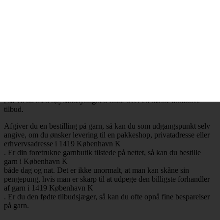
.
Billig garn i 1419 København K
– Mange attraktive tilbud
Ønsker du at købe billig garn i 1419 København K
, så har du selvfølgelig mulighed for at få opfyldt det ønske. Det er
nemlig en realitet, at de billigste garnbutikker aldrig er mere end ét
klik væk. Besøger du en garnbutik, der tilbyder levering af garn til
København K
, så vil du med høj sandsynlighed falde over en masse attraktive
tilbud.
Afgiver du en bestilling på garn, så kan du som udgangspunkt selv
angive, om du ønsker levering til en pakkeshop, privatadresse eller
erhvervsadresse i 1419 København K
. Er din foretrukne garnbutik tilstede på nettet, så kan du bestille
garn i København K
både dag og nat. Det er ikke unormalt, at man kan skåne sin
pengepung, hvis man er skarp til at udpege den billigste forhandler
af garn i 1419 København K
. Er du den fødte tilbudsjæger, så kan du ofte opnå fine besparelser
på garn.