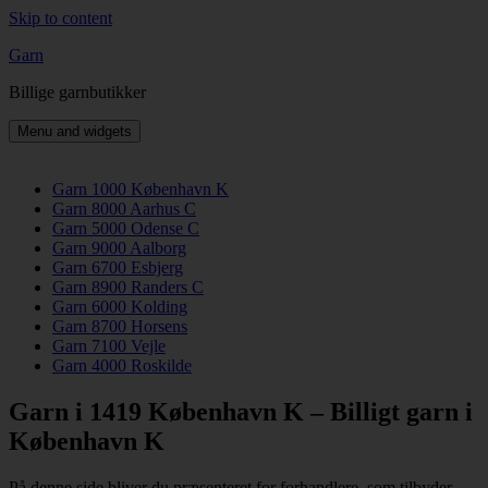
Skip to content
Garn
Billige garnbutikker
Menu and widgets
Garn 1000 København K
Garn 8000 Aarhus C
Garn 5000 Odense C
Garn 9000 Aalborg
Garn 6700 Esbjerg
Garn 8900 Randers C
Garn 6000 Kolding
Garn 8700 Horsens
Garn 7100 Vejle
Garn 4000 Roskilde
Garn i 1419 København K – Billigt garn i
København K
På denne side bliver du præsenteret for forhandlere, som tilbyder