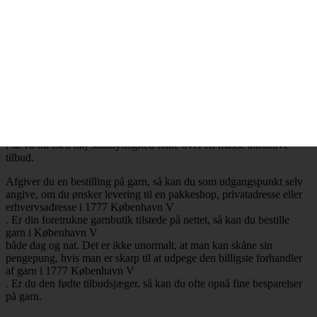
.
Billig garn i 1777 København V
– Mange attraktive tilbud
Ønsker du at købe billig garn i 1777 København V
, så har du selvfølgelig mulighed for at få opfyldt det ønske. Det er
nemlig en realitet, at de billigste garnbutikker aldrig er mere end ét
klik væk. Besøger du en garnbutik, der tilbyder levering af garn til
København V
, så vil du med høj sandsynlighed falde over en masse attraktive
tilbud.
Afgiver du en bestilling på garn, så kan du som udgangspunkt selv
angive, om du ønsker levering til en pakkeshop, privatadresse eller
erhvervsadresse i 1777 København V
. Er din foretrukne garnbutik tilstede på nettet, så kan du bestille
garn i København V
både dag og nat. Det er ikke unormalt, at man kan skåne sin
pengepung, hvis man er skarp til at udpege den billigste forhandler
af garn i 1777 København V
. Er du den fødte tilbudsjæger, så kan du ofte opnå fine besparelser
på garn.