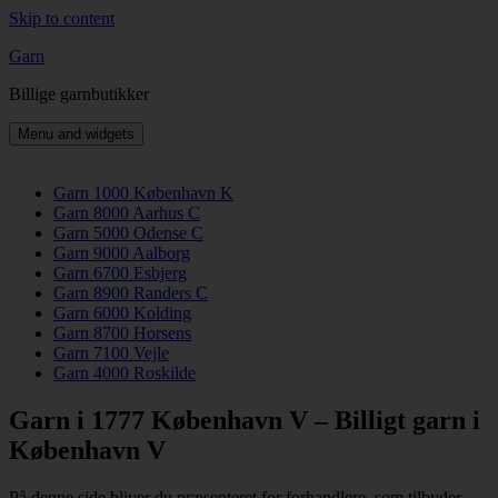
Skip to content
Garn
Billige garnbutikker
Menu and widgets
Garn 1000 København K
Garn 8000 Aarhus C
Garn 5000 Odense C
Garn 9000 Aalborg
Garn 6700 Esbjerg
Garn 8900 Randers C
Garn 6000 Kolding
Garn 8700 Horsens
Garn 7100 Vejle
Garn 4000 Roskilde
Garn i 1777 København V – Billigt garn i
København V
På denne side bliver du præsenteret for forhandlere, som tilbyder