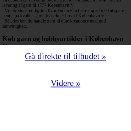
levering af garn til 1777 København V
. Vi introducerer dig for, hvordan du kan bære dig ad med at spare
penge på kvalitetsgarn, hvis du er bosat i København V
. Således kan du handle garn til dine kreationer med god
samvittighed.
Køb garn og hobbyartikler i København
V
Gå direkte til tilbudet »
Har du bopæl i København V
under postnummeret 1777, så skal du selvfølgelig ikke snydes for at
spare mange penge på garn i kompromisløs kvalitet. Strikkegarn og
hæklegarn er blot nogle af de garntyper, man kan købe hos en
garnbutik. Derudover kan man også shoppe hobbyartikler
Videre »
(strikkepinde, hæklenåle, omgangstællere m.v.) med levering til
1777 København V
.
Du har en oplagt mulighed for at købe garn i København V
til en yderst fordelagtig pris. Det kan du f.eks. bære dig ad med, hvis
du handler fra en digital enhed. Der findes nemlig et hav af
veletablerede garnbutikker, der i årevis har leveret garn til 1777
København V