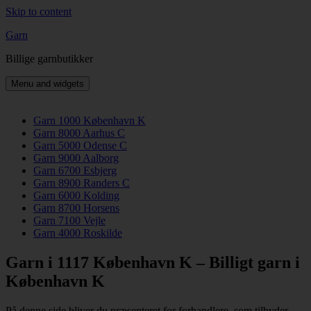
Skip to content
Garn
Billige garnbutikker
Menu and widgets
Garn 1000 København K
Garn 8000 Aarhus C
Garn 5000 Odense C
Garn 9000 Aalborg
Garn 6700 Esbjerg
Garn 8900 Randers C
Garn 6000 Kolding
Garn 8700 Horsens
Garn 7100 Vejle
Garn 4000 Roskilde
Garn i 1117 København K – Billigt garn i
København K
På denne side bliver du præsenteret for forhandlere, som tilbyder