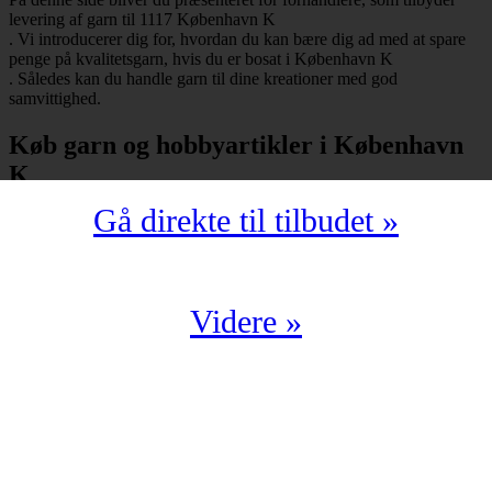
levering af garn til 1117 København K
. Vi introducerer dig for, hvordan du kan bære dig ad med at spare
penge på kvalitetsgarn, hvis du er bosat i København K
. Således kan du handle garn til dine kreationer med god
samvittighed.
Køb garn og hobbyartikler i København
K
Gå direkte til tilbudet »
Har du bopæl i København K
under postnummeret 1117, så skal du selvfølgelig ikke snydes for at
spare mange penge på garn i kompromisløs kvalitet. Strikkegarn og
hæklegarn er blot nogle af de garntyper, man kan købe hos en
garnbutik. Derudover kan man også shoppe hobbyartikler
Videre »
(strikkepinde, hæklenåle, omgangstællere m.v.) med levering til
1117 København K
.
Du har en oplagt mulighed for at købe garn i København K
til en yderst fordelagtig pris. Det kan du f.eks. bære dig ad med, hvis
du handler fra en digital enhed. Der findes nemlig et hav af
veletablerede garnbutikker, der i årevis har leveret garn til 1117
København K