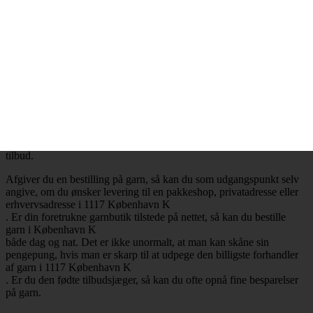
.
Billig garn i 1117 København K
– Mange attraktive tilbud
Ønsker du at købe billig garn i 1117 København K
, så har du selvfølgelig mulighed for at få opfyldt det ønske. Det er
nemlig en realitet, at de billigste garnbutikker aldrig er mere end ét
klik væk. Besøger du en garnbutik, der tilbyder levering af garn til
København K
, så vil du med høj sandsynlighed falde over en masse attraktive
tilbud.
Afgiver du en bestilling på garn, så kan du som udgangspunkt selv
angive, om du ønsker levering til en pakkeshop, privatadresse eller
erhvervsadresse i 1117 København K
. Er din foretrukne garnbutik tilstede på nettet, så kan du bestille
garn i København K
både dag og nat. Det er ikke unormalt, at man kan skåne sin
pengepung, hvis man er skarp til at udpege den billigste forhandler
af garn i 1117 København K
. Er du den fødte tilbudsjæger, så kan du ofte opnå fine besparelser
på garn.