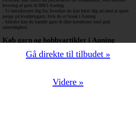
levering af garn til 8963 Auning
. Vi introducerer dig for, hvordan du kan bære dig ad med at spare
penge på kvalitetsgarn, hvis du er bosat i Auning
. Således kan du handle garn til dine kreationer med god
samvittighed.
Køb garn og hobbyartikler i Auning
Gå direkte til tilbudet »
Har du bopæl i Auning
under postnummeret 8963, så skal du selvfølgelig ikke snydes for at
spare mange penge på garn i kompromisløs kvalitet. Strikkegarn og
hæklegarn er blot nogle af de garntyper, man kan købe hos en
garnbutik. Derudover kan man også shoppe hobbyartikler
Videre »
(strikkepinde, hæklenåle, omgangstællere m.v.) med levering til
8963 Auning
.
Du har en oplagt mulighed for at købe garn i Auning
til en yderst fordelagtig pris. Det kan du f.eks. bære dig ad med, hvis
du handler fra en digital enhed. Der findes nemlig et hav af
veletablerede garnbutikker, der i årevis har leveret garn til 8963
Auning
.