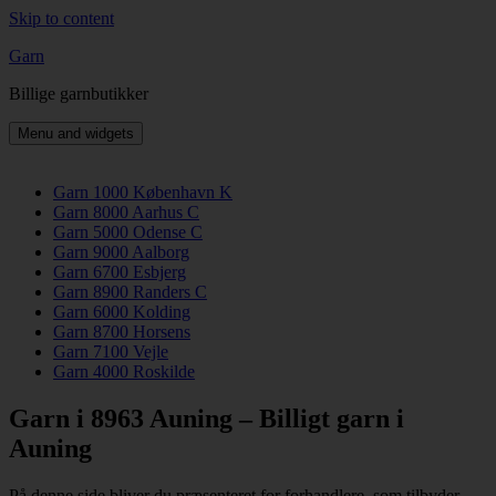
Skip to content
Garn
Billige garnbutikker
Menu and widgets
Garn 1000 København K
Garn 8000 Aarhus C
Garn 5000 Odense C
Garn 9000 Aalborg
Garn 6700 Esbjerg
Garn 8900 Randers C
Garn 6000 Kolding
Garn 8700 Horsens
Garn 7100 Vejle
Garn 4000 Roskilde
Garn i 8963 Auning – Billigt garn i
Auning
På denne side bliver du præsenteret for forhandlere, som tilbyder