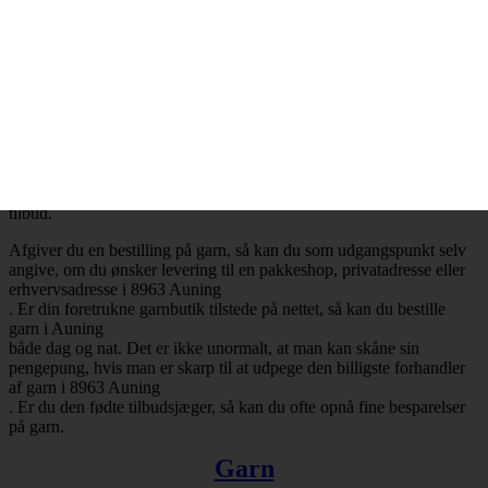
Billig garn i 8963 Auning
– Mange attraktive tilbud
Ønsker du at købe billig garn i 8963 Auning
, så har du selvfølgelig mulighed for at få opfyldt det ønske. Det er
nemlig en realitet, at de billigste garnbutikker aldrig er mere end ét
klik væk. Besøger du en garnbutik, der tilbyder levering af garn til
Auning
, så vil du med høj sandsynlighed falde over en masse attraktive
tilbud.
Afgiver du en bestilling på garn, så kan du som udgangspunkt selv
angive, om du ønsker levering til en pakkeshop, privatadresse eller
erhvervsadresse i 8963 Auning
. Er din foretrukne garnbutik tilstede på nettet, så kan du bestille
garn i Auning
både dag og nat. Det er ikke unormalt, at man kan skåne sin
pengepung, hvis man er skarp til at udpege den billigste forhandler
af garn i 8963 Auning
. Er du den fødte tilbudsjæger, så kan du ofte opnå fine besparelser
på garn.
Garn