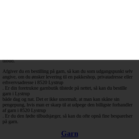
Billig garn i 8520 Lystrup
– Mange attraktive tilbud
Ønsker du at købe billig garn i 8520 Lystrup
, så har du selvfølgelig mulighed for at få opfyldt det ønske. Det er
nemlig en realitet, at de billigste garnbutikker aldrig er mere end ét
klik væk. Besøger du en garnbutik, der tilbyder levering af garn til
Lystrup
, så vil du med høj sandsynlighed falde over en masse attraktive
tilbud.
Afgiver du en bestilling på garn, så kan du som udgangspunkt selv
angive, om du ønsker levering til en pakkeshop, privatadresse eller
erhvervsadresse i 8520 Lystrup
. Er din foretrukne garnbutik tilstede på nettet, så kan du bestille
garn i Lystrup
både dag og nat. Det er ikke unormalt, at man kan skåne sin
pengepung, hvis man er skarp til at udpege den billigste forhandler
af garn i 8520 Lystrup
. Er du den fødte tilbudsjæger, så kan du ofte opnå fine besparelser
på garn.
Garn