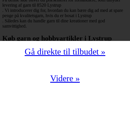
levering af garn til 8520 Lystrup
. Vi introducerer dig for, hvordan du kan bære dig ad med at spare
penge på kvalitetsgarn, hvis du er bosat i Lystrup
. Således kan du handle garn til dine kreationer med god
samvittighed.
Køb garn og hobbyartikler i Lystrup
Gå direkte til tilbudet »
Har du bopæl i Lystrup
under postnummeret 8520, så skal du selvfølgelig ikke snydes for at
spare mange penge på garn i kompromisløs kvalitet. Strikkegarn og
hæklegarn er blot nogle af de garntyper, man kan købe hos en
garnbutik. Derudover kan man også shoppe hobbyartikler
Videre »
(strikkepinde, hæklenåle, omgangstællere m.v.) med levering til
8520 Lystrup
.
Du har en oplagt mulighed for at købe garn i Lystrup
til en yderst fordelagtig pris. Det kan du f.eks. bære dig ad med, hvis
du handler fra en digital enhed. Der findes nemlig et hav af
veletablerede garnbutikker, der i årevis har leveret garn til 8520
Lystrup
.