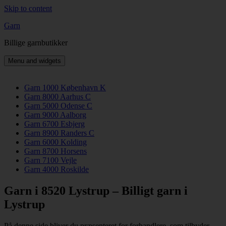
Skip to content
Garn
Billige garnbutikker
Menu and widgets
Garn 1000 København K
Garn 8000 Aarhus C
Garn 5000 Odense C
Garn 9000 Aalborg
Garn 6700 Esbjerg
Garn 8900 Randers C
Garn 6000 Kolding
Garn 8700 Horsens
Garn 7100 Vejle
Garn 4000 Roskilde
Garn i 8520 Lystrup – Billigt garn i
Lystrup
På denne side bliver du præsenteret for forhandlere, som tilbyder