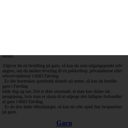
Billig garn i 6683 Føvling
– Mange attraktive tilbud
Ønsker du at købe billig garn i 6683 Føvling
, så har du selvfølgelig mulighed for at få opfyldt det ønske. Det er
nemlig en realitet, at de billigste garnbutikker aldrig er mere end ét
klik væk. Besøger du en garnbutik, der tilbyder levering af garn til
Føvling
, så vil du med høj sandsynlighed falde over en masse attraktive
tilbud.
Afgiver du en bestilling på garn, så kan du som udgangspunkt selv
angive, om du ønsker levering til en pakkeshop, privatadresse eller
erhvervsadresse i 6683 Føvling
. Er din foretrukne garnbutik tilstede på nettet, så kan du bestille
garn i Føvling
både dag og nat. Det er ikke unormalt, at man kan skåne sin
pengepung, hvis man er skarp til at udpege den billigste forhandler
af garn i 6683 Føvling
. Er du den fødte tilbudsjæger, så kan du ofte opnå fine besparelser
på garn.
Garn