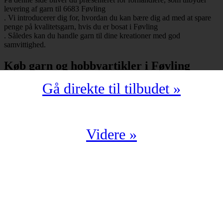
levering af garn til 6683 Føvling
. Vi introducerer dig for, hvordan du kan bære dig ad med at spare
penge på kvalitetsgarn, hvis du er bosat i Føvling
. Således kan du handle garn til dine kreationer med god
samvittighed.
Køb garn og hobbyartikler i Føvling
Gå direkte til tilbudet »
Har du bopæl i Føvling
under postnummeret 6683, så skal du selvfølgelig ikke snydes for at
spare mange penge på garn i kompromisløs kvalitet. Strikkegarn og
hæklegarn er blot nogle af de garntyper, man kan købe hos en
garnbutik. Derudover kan man også shoppe hobbyartikler
Videre »
(strikkepinde, hæklenåle, omgangstællere m.v.) med levering til
6683 Føvling
.
Du har en oplagt mulighed for at købe garn i Føvling
til en yderst fordelagtig pris. Det kan du f.eks. bære dig ad med, hvis
du handler fra en digital enhed. Der findes nemlig et hav af
veletablerede garnbutikker, der i årevis har leveret garn til 6683
Føvling
.