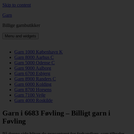
Skip to content
Garn
Billige garnbutikker
Menu and widgets
Garn 1000 København K
Garn 8000 Aarhus C
Garn 5000 Odense C
Garn 9000 Aalborg
Garn 6700 Esbjerg
Garn 8900 Randers C
Garn 6000 Kolding
Garn 8700 Horsens
Garn 7100 Vejle
Garn 4000 Roskilde
Garn i 6683 Føvling – Billigt garn i
Føvling
På denne side bliver du præsenteret for forhandlere, som tilbyder