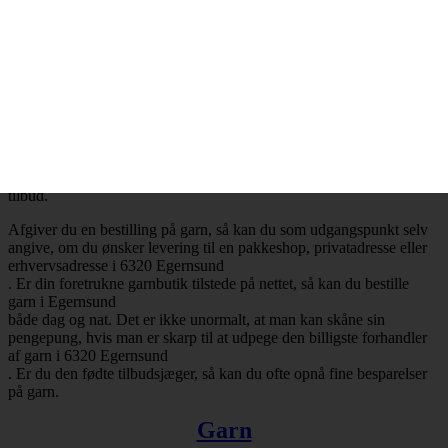
Billig garn i 6320 Egernsund
– Mange attraktive tilbud
Ønsker du at købe billig garn i 6320 Egernsund
, så har du selvfølgelig mulighed for at få opfyldt det ønske. Det er
nemlig en realitet, at de billigste garnbutikker aldrig er mere end ét
klik væk. Besøger du en garnbutik, der tilbyder levering af garn til
Egernsund
, så vil du med høj sandsynlighed falde over en masse attraktive
tilbud.
Afgiver du en bestilling på garn, så kan du som udgangspunkt selv
angive, om du ønsker levering til en pakkeshop, privatadresse eller
erhvervsadresse i 6320 Egernsund
. Er din foretrukne garnbutik tilstede på nettet, så kan du bestille
garn i Egernsund
både dag og nat. Det er ikke unormalt, at man kan skåne sin
pengepung, hvis man er skarp til at udpege den billigste forhandler
af garn i 6320 Egernsund
. Er du den fødte tilbudsjæger, så kan du ofte opnå fine besparelser
på garn.
Garn