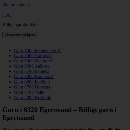
Skip to content
Garn
Billige garnbutikker
Menu and widgets
Garn 1000 København K
Garn 8000 Aarhus C
Garn 5000 Odense C
Garn 9000 Aalborg
Garn 6700 Esbjerg
Garn 8900 Randers C
Garn 6000 Kolding
Garn 8700 Horsens
Garn 7100 Vejle
Garn 4000 Roskilde
Garn i 6320 Egernsund – Billigt garn i
Egernsund
På denne side bliver du præsenteret for forhandlere, som tilbyder