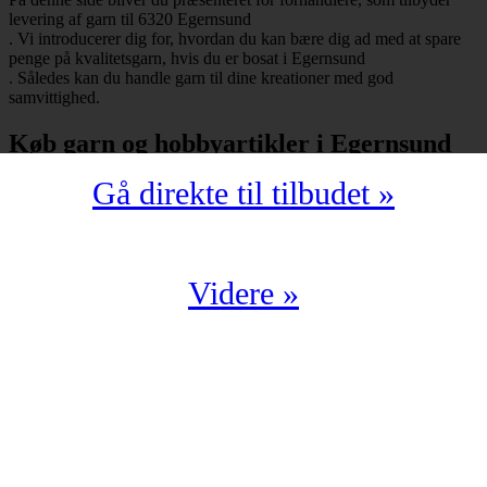
levering af garn til 6320 Egernsund
. Vi introducerer dig for, hvordan du kan bære dig ad med at spare
penge på kvalitetsgarn, hvis du er bosat i Egernsund
. Således kan du handle garn til dine kreationer med god
samvittighed.
Køb garn og hobbyartikler i Egernsund
Gå direkte til tilbudet »
Har du bopæl i Egernsund
under postnummeret 6320, så skal du selvfølgelig ikke snydes for at
spare mange penge på garn i kompromisløs kvalitet. Strikkegarn og
hæklegarn er blot nogle af de garntyper, man kan købe hos en
garnbutik. Derudover kan man også shoppe hobbyartikler
Videre »
(strikkepinde, hæklenåle, omgangstællere m.v.) med levering til
6320 Egernsund
.
Du har en oplagt mulighed for at købe garn i Egernsund
til en yderst fordelagtig pris. Det kan du f.eks. bære dig ad med, hvis
du handler fra en digital enhed. Der findes nemlig et hav af
veletablerede garnbutikker, der i årevis har leveret garn til 6320
Egernsund
.