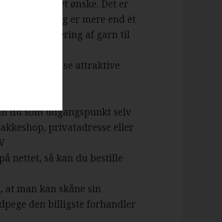
t få opfyldt det ønske. Det er
rnbutikker aldrig er mere end ét
 tilbyder levering af garn til
de over en masse attraktive
 kan du som udgangspunkt selv
pakkeshop, privatadresse eller
NV
på nettet, så kan du bestille
t, at man kan skåne sin
dpege den billigste forhandler