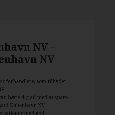
enhavn NV –
øbenhavn NV
for forhandlere, som tilbyder
NV
 kan bære dig ad med at spare
osat i København NV
 kreationer med god