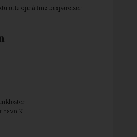
 du ofte opnå fine besparelser
n
umkloster
enhavn K