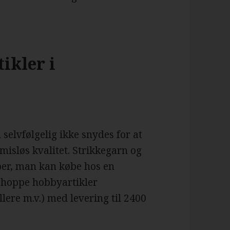
ikler i
elvfølgelig ikke snydes for at
isløs kvalitet. Strikkegarn og
per, man kan købe hos en
shoppe hobbyartikler
ere m.v.) med levering til 2400