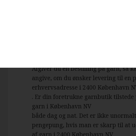
, så har du selvfølgelig mulighed for a
nemlig en realitet, at de billigste ga
klik væk. Besøger du en garnbutik, der
København NV
, så vil du med høj sandsynlighed fal
tilbud.
Afgiver du en bestilling på garn, så
angive, om du ønsker levering til en 
erhvervsadresse i 2400 København 
. Er din foretrukne garnbutik tilstede 
garn i København NV
både dag og nat. Det er ikke unormal
pengepung, hvis man er skarp til at u
af garn i 2400 København NV