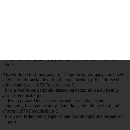
.
Billig garn i 1870 Frederiksberg C
– Mange attraktive tilbud
Ønsker du at købe billig garn i 1870 Frederiksberg C
, så har du selvfølgelig mulighed for at få opfyldt det ønske. Det er
nemlig en realitet, at de billigste garnbutikker aldrig er mere end ét
klik væk. Besøger du en garnbutik, der tilbyder levering af garn til
Frederiksberg C
, så vil du med høj sandsynlighed falde over en masse attraktive
tilbud.
Afgiver du en bestilling på garn, så kan du som udgangspunkt selv
angive, om du ønsker levering til en pakkeshop, privatadresse eller
erhvervsadresse i 1870 Frederiksberg C
. Er din foretrukne garnbutik tilstede på nettet, så kan du bestille
garn i Frederiksberg C
både dag og nat. Det er ikke unormalt, at man kan skåne sin
pengepung, hvis man er skarp til at udpege den billigste forhandler
af garn i 1870 Frederiksberg C
. Er du den fødte tilbudsjæger, så kan du ofte opnå fine besparelser
på garn.