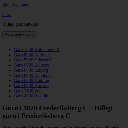
Skip to content
Garn
Billige garnbutikker
Menu and widgets
Garn 1000 København K
Garn 8000 Aarhus C
Garn 5000 Odense C
Garn 9000 Aalborg
Garn 6700 Esbjerg
Garn 8900 Randers C
Garn 6000 Kolding
Garn 8700 Horsens
Garn 7100 Vejle
Garn 4000 Roskilde
Garn i 1870 Frederiksberg C – Billigt
garn i Frederiksberg C
På denne side bliver du præsenteret for forhandlere, som tilbyder