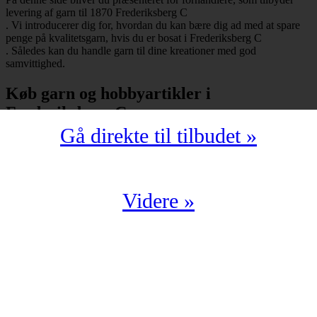
levering af garn til 1870 Frederiksberg C
. Vi introducerer dig for, hvordan du kan bære dig ad med at spare
penge på kvalitetsgarn, hvis du er bosat i Frederiksberg C
. Således kan du handle garn til dine kreationer med god
samvittighed.
Køb garn og hobbyartikler i
Frederiksberg C
Gå direkte til tilbudet »
Har du bopæl i Frederiksberg C
under postnummeret 1870, så skal du selvfølgelig ikke snydes for at
spare mange penge på garn i kompromisløs kvalitet. Strikkegarn og
hæklegarn er blot nogle af de garntyper, man kan købe hos en
garnbutik. Derudover kan man også shoppe hobbyartikler
Videre »
(strikkepinde, hæklenåle, omgangstællere m.v.) med levering til
1870 Frederiksberg C
.
Du har en oplagt mulighed for at købe garn i Frederiksberg C
til en yderst fordelagtig pris. Det kan du f.eks. bære dig ad med, hvis
du handler fra en digital enhed. Der findes nemlig et hav af
veletablerede garnbutikker, der i årevis har leveret garn til 1870
Frederiksberg C