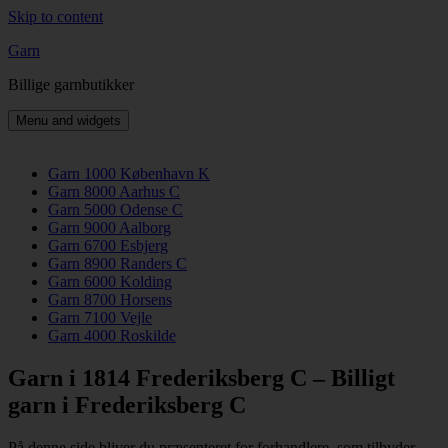
Skip to content
Garn
Billige garnbutikker
Menu and widgets
Garn 1000 København K
Garn 8000 Aarhus C
Garn 5000 Odense C
Garn 9000 Aalborg
Garn 6700 Esbjerg
Garn 8900 Randers C
Garn 6000 Kolding
Garn 8700 Horsens
Garn 7100 Vejle
Garn 4000 Roskilde
Garn i 1814 Frederiksberg C – Billigt
garn i Frederiksberg C
På denne side bliver du præsenteret for forhandlere, som tilbyder