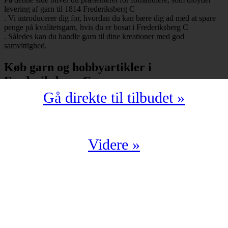
levering af garn til 1814 Frederiksberg C
. Vi introducerer dig for, hvordan du kan bære dig ad med at spare
penge på kvalitetsgarn, hvis du er bosat i Frederiksberg C
. Således kan du handle garn til dine kreationer med god
samvittighed.
Køb garn og hobbyartikler i
Frederiksberg C
Gå direkte til tilbudet »
Har du bopæl i Frederiksberg C
under postnummeret 1814, så skal du selvfølgelig ikke snydes for at
spare mange penge på garn i kompromisløs kvalitet. Strikkegarn og
hæklegarn er blot nogle af de garntyper, man kan købe hos en
garnbutik. Derudover kan man også shoppe hobbyartikler
Videre »
(strikkepinde, hæklenåle, omgangstællere m.v.) med levering til
1814 Frederiksberg C
.
Du har en oplagt mulighed for at købe garn i Frederiksberg C
til en yderst fordelagtig pris. Det kan du f.eks. bære dig ad med, hvis
du handler fra en digital enhed. Der findes nemlig et hav af
veletablerede garnbutikker, der i årevis har leveret garn til 1814
Frederiksberg C