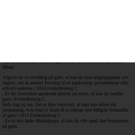
.
Billig garn i 1814 Frederiksberg C
– Mange attraktive tilbud
Ønsker du at købe billig garn i 1814 Frederiksberg C
, så har du selvfølgelig mulighed for at få opfyldt det ønske. Det er
nemlig en realitet, at de billigste garnbutikker aldrig er mere end ét
klik væk. Besøger du en garnbutik, der tilbyder levering af garn til
Frederiksberg C
, så vil du med høj sandsynlighed falde over en masse attraktive
tilbud.
Afgiver du en bestilling på garn, så kan du som udgangspunkt selv
angive, om du ønsker levering til en pakkeshop, privatadresse eller
erhvervsadresse i 1814 Frederiksberg C
. Er din foretrukne garnbutik tilstede på nettet, så kan du bestille
garn i Frederiksberg C
både dag og nat. Det er ikke unormalt, at man kan skåne sin
pengepung, hvis man er skarp til at udpege den billigste forhandler
af garn i 1814 Frederiksberg C
. Er du den fødte tilbudsjæger, så kan du ofte opnå fine besparelser
på garn.