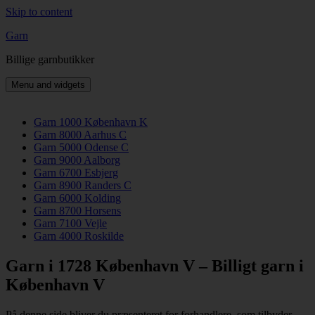
Skip to content
Garn
Billige garnbutikker
Menu and widgets
Garn 1000 København K
Garn 8000 Aarhus C
Garn 5000 Odense C
Garn 9000 Aalborg
Garn 6700 Esbjerg
Garn 8900 Randers C
Garn 6000 Kolding
Garn 8700 Horsens
Garn 7100 Vejle
Garn 4000 Roskilde
Garn i 1728 København V – Billigt garn i
København V
På denne side bliver du præsenteret for forhandlere, som tilbyder