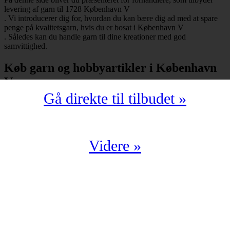
levering af garn til 1728 København V
. Vi introducerer dig for, hvordan du kan bære dig ad med at spare
penge på kvalitetsgarn, hvis du er bosat i København V
. Således kan du handle garn til dine kreationer med god
samvittighed.
Køb garn og hobbyartikler i København
V
Gå direkte til tilbudet »
Har du bopæl i København V
under postnummeret 1728, så skal du selvfølgelig ikke snydes for at
spare mange penge på garn i kompromisløs kvalitet. Strikkegarn og
hæklegarn er blot nogle af de garntyper, man kan købe hos en
garnbutik. Derudover kan man også shoppe hobbyartikler
Videre »
(strikkepinde, hæklenåle, omgangstællere m.v.) med levering til
1728 København V
.
Du har en oplagt mulighed for at købe garn i København V
til en yderst fordelagtig pris. Det kan du f.eks. bære dig ad med, hvis
du handler fra en digital enhed. Der findes nemlig et hav af
veletablerede garnbutikker, der i årevis har leveret garn til 1728
København V