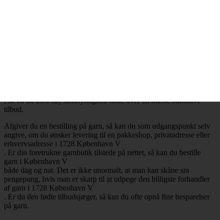
.
Billig garn i 1728 København V
– Mange attraktive tilbud
Ønsker du at købe billig garn i 1728 København V
, så har du selvfølgelig mulighed for at få opfyldt det ønske. Det er
nemlig en realitet, at de billigste garnbutikker aldrig er mere end ét
klik væk. Besøger du en garnbutik, der tilbyder levering af garn til
København V
, så vil du med høj sandsynlighed falde over en masse attraktive
tilbud.
Afgiver du en bestilling på garn, så kan du som udgangspunkt selv
angive, om du ønsker levering til en pakkeshop, privatadresse eller
erhvervsadresse i 1728 København V
. Er din foretrukne garnbutik tilstede på nettet, så kan du bestille
garn i København V
både dag og nat. Det er ikke unormalt, at man kan skåne sin
pengepung, hvis man er skarp til at udpege den billigste forhandler
af garn i 1728 København V
. Er du den fødte tilbudsjæger, så kan du ofte opnå fine besparelser
på garn.