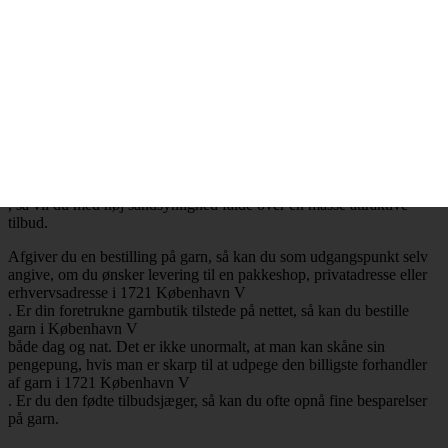
.
Billig garn i 1721 København V
– Mange attraktive tilbud
Ønsker du at købe billig garn i 1721 København V
, så har du selvfølgelig mulighed for at få opfyldt det ønske. Det er
nemlig en realitet, at de billigste garnbutikker aldrig er mere end ét
klik væk. Besøger du en garnbutik, der tilbyder levering af garn til
København V
, så vil du med høj sandsynlighed falde over en masse attraktive
tilbud.
Afgiver du en bestilling på garn, så kan du som udgangspunkt selv
angive, om du ønsker levering til en pakkeshop, privatadresse eller
erhvervsadresse i 1721 København V
. Er din foretrukne garnbutik tilstede på nettet, så kan du bestille
garn i København V
både dag og nat. Det er ikke unormalt, at man kan skåne sin
pengepung, hvis man er skarp til at udpege den billigste forhandler
af garn i 1721 København V
. Er du den fødte tilbudsjæger, så kan du ofte opnå fine besparelser
på garn.