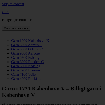
Skip to content
Garn
Billige garnbutikker
Menu and widgets
Garn 1000 København K
Garn 8000 Aarhus C
Garn 5000 Odense C
Garn 9000 Aalborg
Garn 6700 Esbjerg
Garn 8900 Randers C
Garn 6000 Kolding
Garn 8700 Horsens
Garn 7100 Vejle
Garn 4000 Roskilde
Garn i 1721 København V – Billigt garn i
København V
På denne side bliver du præsenteret for forhandlere, som tilbyder