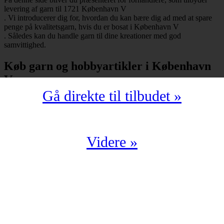
levering af garn til 1721 København V
. Vi introducerer dig for, hvordan du kan bære dig ad med at spare
penge på kvalitetsgarn, hvis du er bosat i København V
. Således kan du handle garn til dine kreationer med god
samvittighed.
Køb garn og hobbyartikler i København
V
Gå direkte til tilbudet »
Har du bopæl i København V
under postnummeret 1721, så skal du selvfølgelig ikke snydes for at
spare mange penge på garn i kompromisløs kvalitet. Strikkegarn og
hæklegarn er blot nogle af de garntyper, man kan købe hos en
garnbutik. Derudover kan man også shoppe hobbyartikler
Videre »
(strikkepinde, hæklenåle, omgangstællere m.v.) med levering til
1721 København V
.
Du har en oplagt mulighed for at købe garn i København V
til en yderst fordelagtig pris. Det kan du f.eks. bære dig ad med, hvis
du handler fra en digital enhed. Der findes nemlig et hav af
veletablerede garnbutikker, der i årevis har leveret garn til 1721
København V