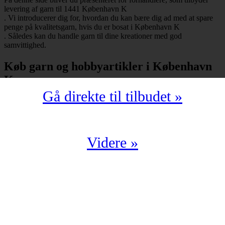
levering af garn til 1441 København K
. Vi introducerer dig for, hvordan du kan bære dig ad med at spare
penge på kvalitetsgarn, hvis du er bosat i København K
. Således kan du handle garn til dine kreationer med god
samvittighed.
Køb garn og hobbyartikler i København
K
Gå direkte til tilbudet »
Har du bopæl i København K
under postnummeret 1441, så skal du selvfølgelig ikke snydes for at
spare mange penge på garn i kompromisløs kvalitet. Strikkegarn og
hæklegarn er blot nogle af de garntyper, man kan købe hos en
garnbutik. Derudover kan man også shoppe hobbyartikler
Videre »
(strikkepinde, hæklenåle, omgangstællere m.v.) med levering til
1441 København K
.
Du har en oplagt mulighed for at købe garn i København K
til en yderst fordelagtig pris. Det kan du f.eks. bære dig ad med, hvis
du handler fra en digital enhed. Der findes nemlig et hav af
veletablerede garnbutikker, der i årevis har leveret garn til 1441
København K