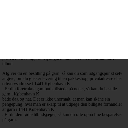
.
Billig garn i 1441 København K
– Mange attraktive tilbud
Ønsker du at købe billig garn i 1441 København K
, så har du selvfølgelig mulighed for at få opfyldt det ønske. Det er
nemlig en realitet, at de billigste garnbutikker aldrig er mere end ét
klik væk. Besøger du en garnbutik, der tilbyder levering af garn til
København K
, så vil du med høj sandsynlighed falde over en masse attraktive
tilbud.
Afgiver du en bestilling på garn, så kan du som udgangspunkt selv
angive, om du ønsker levering til en pakkeshop, privatadresse eller
erhvervsadresse i 1441 København K
. Er din foretrukne garnbutik tilstede på nettet, så kan du bestille
garn i København K
både dag og nat. Det er ikke unormalt, at man kan skåne sin
pengepung, hvis man er skarp til at udpege den billigste forhandler
af garn i 1441 København K
. Er du den fødte tilbudsjæger, så kan du ofte opnå fine besparelser
på garn.