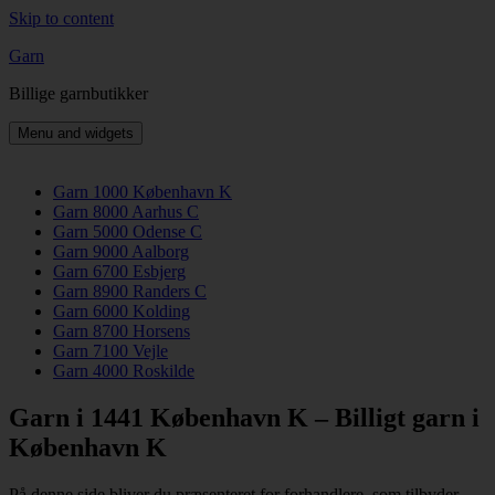
Skip to content
Garn
Billige garnbutikker
Menu and widgets
Garn 1000 København K
Garn 8000 Aarhus C
Garn 5000 Odense C
Garn 9000 Aalborg
Garn 6700 Esbjerg
Garn 8900 Randers C
Garn 6000 Kolding
Garn 8700 Horsens
Garn 7100 Vejle
Garn 4000 Roskilde
Garn i 1441 København K – Billigt garn i
København K
På denne side bliver du præsenteret for forhandlere, som tilbyder