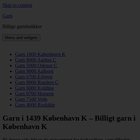
Skip to content
Garn
Billige garnbutikker
Menu and widgets
Garn 1000 København K
Garn 8000 Aarhus C
Garn 5000 Odense C
Garn 9000 Aalborg
Garn 6700 Esbjerg
Garn 8900 Randers C
Garn 6000 Kolding
Garn 8700 Horsens
Garn 7100 Vejle
Garn 4000 Roskilde
Garn i 1439 København K – Billigt garn i
København K
På denne side bliver du præsenteret for forhandlere, som tilbyder