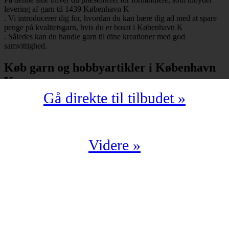
levering af garn til 1439 København K
. Vi introducerer dig for, hvordan du kan bære dig ad med at spare
penge på kvalitetsgarn, hvis du er bosat i København K
. Således kan du handle garn til dine kreationer med god
samvittighed.
Køb garn og hobbyartikler i København
K
Gå direkte til tilbudet »
Har du bopæl i København K
under postnummeret 1439, så skal du selvfølgelig ikke snydes for at
spare mange penge på garn i kompromisløs kvalitet. Strikkegarn og
hæklegarn er blot nogle af de garntyper, man kan købe hos en
garnbutik. Derudover kan man også shoppe hobbyartikler
Videre »
(strikkepinde, hæklenåle, omgangstællere m.v.) med levering til
1439 København K
.
Du har en oplagt mulighed for at købe garn i København K
til en yderst fordelagtig pris. Det kan du f.eks. bære dig ad med, hvis
du handler fra en digital enhed. Der findes nemlig et hav af
veletablerede garnbutikker, der i årevis har leveret garn til 1439
København K