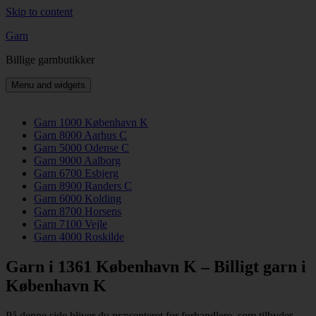
Skip to content
Garn
Billige garnbutikker
Menu and widgets
Garn 1000 København K
Garn 8000 Aarhus C
Garn 5000 Odense C
Garn 9000 Aalborg
Garn 6700 Esbjerg
Garn 8900 Randers C
Garn 6000 Kolding
Garn 8700 Horsens
Garn 7100 Vejle
Garn 4000 Roskilde
Garn i 1361 København K – Billigt garn i
København K
På denne side bliver du præsenteret for forhandlere, som tilbyder