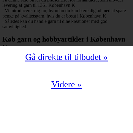
levering af garn til 1361 København K
. Vi introducerer dig for, hvordan du kan bære dig ad med at spare
penge på kvalitetsgarn, hvis du er bosat i København K
. Således kan du handle garn til dine kreationer med god
samvittighed.
Køb garn og hobbyartikler i København
K
Gå direkte til tilbudet »
Har du bopæl i København K
under postnummeret 1361, så skal du selvfølgelig ikke snydes for at
spare mange penge på garn i kompromisløs kvalitet. Strikkegarn og
hæklegarn er blot nogle af de garntyper, man kan købe hos en
garnbutik. Derudover kan man også shoppe hobbyartikler
Videre »
(strikkepinde, hæklenåle, omgangstællere m.v.) med levering til
1361 København K
.
Du har en oplagt mulighed for at købe garn i København K
til en yderst fordelagtig pris. Det kan du f.eks. bære dig ad med, hvis
du handler fra en digital enhed. Der findes nemlig et hav af
veletablerede garnbutikker, der i årevis har leveret garn til 1361
København K