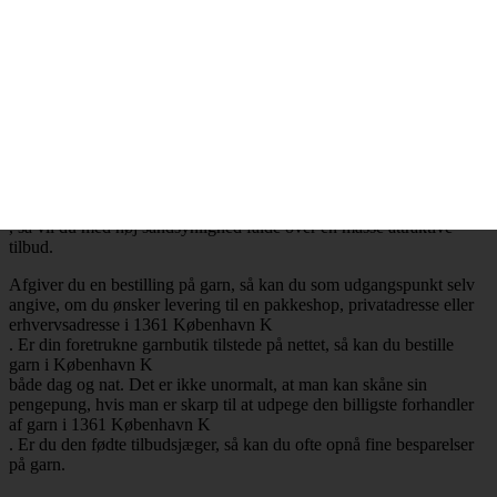
.
Billig garn i 1361 København K
– Mange attraktive tilbud
Ønsker du at købe billig garn i 1361 København K
, så har du selvfølgelig mulighed for at få opfyldt det ønske. Det er
nemlig en realitet, at de billigste garnbutikker aldrig er mere end ét
klik væk. Besøger du en garnbutik, der tilbyder levering af garn til
København K
, så vil du med høj sandsynlighed falde over en masse attraktive
tilbud.
Afgiver du en bestilling på garn, så kan du som udgangspunkt selv
angive, om du ønsker levering til en pakkeshop, privatadresse eller
erhvervsadresse i 1361 København K
. Er din foretrukne garnbutik tilstede på nettet, så kan du bestille
garn i København K
både dag og nat. Det er ikke unormalt, at man kan skåne sin
pengepung, hvis man er skarp til at udpege den billigste forhandler
af garn i 1361 København K
. Er du den fødte tilbudsjæger, så kan du ofte opnå fine besparelser
på garn.