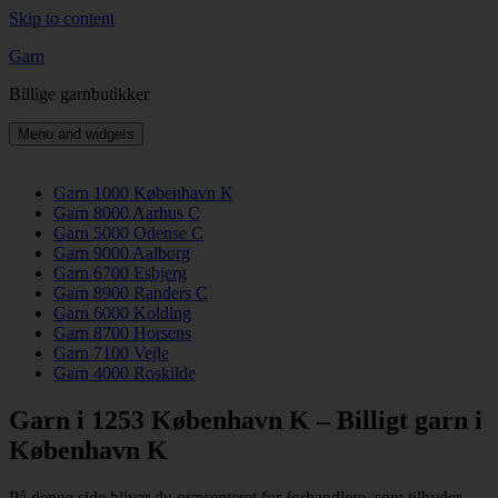
Skip to content
Garn
Billige garnbutikker
Menu and widgets
Garn 1000 København K
Garn 8000 Aarhus C
Garn 5000 Odense C
Garn 9000 Aalborg
Garn 6700 Esbjerg
Garn 8900 Randers C
Garn 6000 Kolding
Garn 8700 Horsens
Garn 7100 Vejle
Garn 4000 Roskilde
Garn i 1253 København K – Billigt garn i
København K
På denne side bliver du præsenteret for forhandlere, som tilbyder