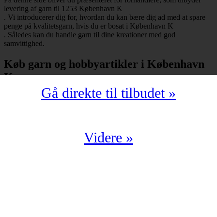
levering af garn til 1253 København K
. Vi introducerer dig for, hvordan du kan bære dig ad med at spare
penge på kvalitetsgarn, hvis du er bosat i København K
. Således kan du handle garn til dine kreationer med god
samvittighed.
Køb garn og hobbyartikler i København
K
Gå direkte til tilbudet »
Har du bopæl i København K
under postnummeret 1253, så skal du selvfølgelig ikke snydes for at
spare mange penge på garn i kompromisløs kvalitet. Strikkegarn og
hæklegarn er blot nogle af de garntyper, man kan købe hos en
garnbutik. Derudover kan man også shoppe hobbyartikler
Videre »
(strikkepinde, hæklenåle, omgangstællere m.v.) med levering til
1253 København K
.
Du har en oplagt mulighed for at købe garn i København K
til en yderst fordelagtig pris. Det kan du f.eks. bære dig ad med, hvis
du handler fra en digital enhed. Der findes nemlig et hav af
veletablerede garnbutikker, der i årevis har leveret garn til 1253
København K