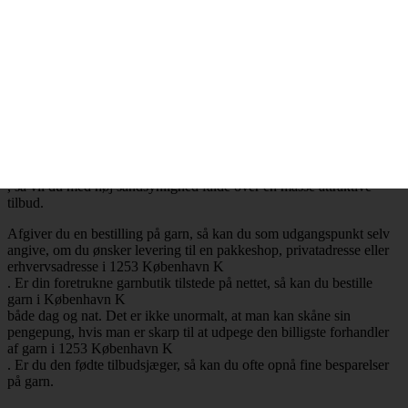
.
Billig garn i 1253 København K
– Mange attraktive tilbud
Ønsker du at købe billig garn i 1253 København K
, så har du selvfølgelig mulighed for at få opfyldt det ønske. Det er
nemlig en realitet, at de billigste garnbutikker aldrig er mere end ét
klik væk. Besøger du en garnbutik, der tilbyder levering af garn til
København K
, så vil du med høj sandsynlighed falde over en masse attraktive
tilbud.
Afgiver du en bestilling på garn, så kan du som udgangspunkt selv
angive, om du ønsker levering til en pakkeshop, privatadresse eller
erhvervsadresse i 1253 København K
. Er din foretrukne garnbutik tilstede på nettet, så kan du bestille
garn i København K
både dag og nat. Det er ikke unormalt, at man kan skåne sin
pengepung, hvis man er skarp til at udpege den billigste forhandler
af garn i 1253 København K
. Er du den fødte tilbudsjæger, så kan du ofte opnå fine besparelser
på garn.