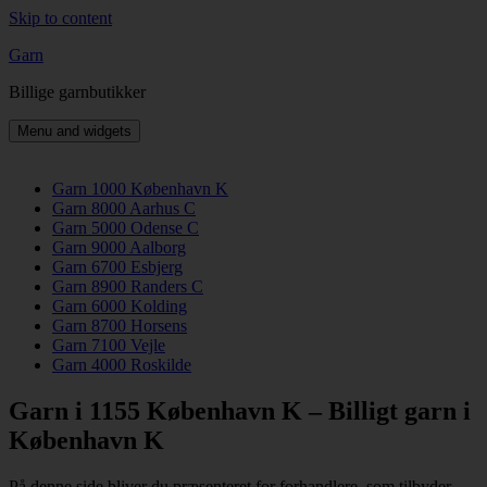
Skip to content
Garn
Billige garnbutikker
Menu and widgets
Garn 1000 København K
Garn 8000 Aarhus C
Garn 5000 Odense C
Garn 9000 Aalborg
Garn 6700 Esbjerg
Garn 8900 Randers C
Garn 6000 Kolding
Garn 8700 Horsens
Garn 7100 Vejle
Garn 4000 Roskilde
Garn i 1155 København K – Billigt garn i
København K
På denne side bliver du præsenteret for forhandlere, som tilbyder