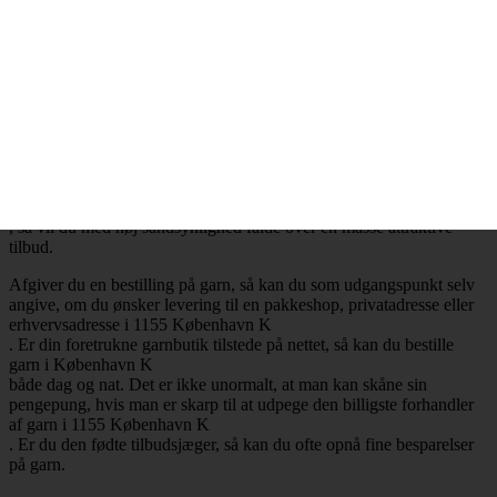
.
Billig garn i 1155 København K
– Mange attraktive tilbud
Ønsker du at købe billig garn i 1155 København K
, så har du selvfølgelig mulighed for at få opfyldt det ønske. Det er
nemlig en realitet, at de billigste garnbutikker aldrig er mere end ét
klik væk. Besøger du en garnbutik, der tilbyder levering af garn til
København K
, så vil du med høj sandsynlighed falde over en masse attraktive
tilbud.
Afgiver du en bestilling på garn, så kan du som udgangspunkt selv
angive, om du ønsker levering til en pakkeshop, privatadresse eller
erhvervsadresse i 1155 København K
. Er din foretrukne garnbutik tilstede på nettet, så kan du bestille
garn i København K
både dag og nat. Det er ikke unormalt, at man kan skåne sin
pengepung, hvis man er skarp til at udpege den billigste forhandler
af garn i 1155 København K
. Er du den fødte tilbudsjæger, så kan du ofte opnå fine besparelser
på garn.