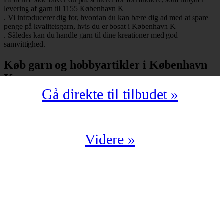
levering af garn til 1155 København K
. Vi introducerer dig for, hvordan du kan bære dig ad med at spare
penge på kvalitetsgarn, hvis du er bosat i København K
. Således kan du handle garn til dine kreationer med god
samvittighed.
Køb garn og hobbyartikler i København
K
Gå direkte til tilbudet »
Har du bopæl i København K
under postnummeret 1155, så skal du selvfølgelig ikke snydes for at
spare mange penge på garn i kompromisløs kvalitet. Strikkegarn og
hæklegarn er blot nogle af de garntyper, man kan købe hos en
garnbutik. Derudover kan man også shoppe hobbyartikler
Videre »
(strikkepinde, hæklenåle, omgangstællere m.v.) med levering til
1155 København K
.
Du har en oplagt mulighed for at købe garn i København K
til en yderst fordelagtig pris. Det kan du f.eks. bære dig ad med, hvis
du handler fra en digital enhed. Der findes nemlig et hav af
veletablerede garnbutikker, der i årevis har leveret garn til 1155
København K