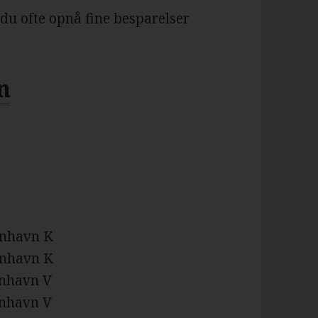
 du ofte opnå fine besparelser
n
enhavn K
enhavn K
enhavn V
enhavn V