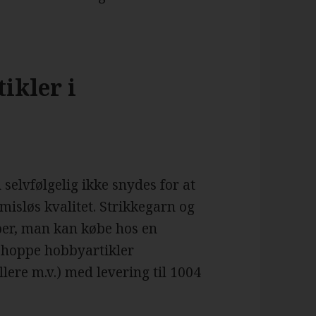
ikler i
elvfølgelig ikke snydes for at
isløs kvalitet. Strikkegarn og
per, man kan købe hos en
shoppe hobbyartikler
ere m.v.) med levering til 1004