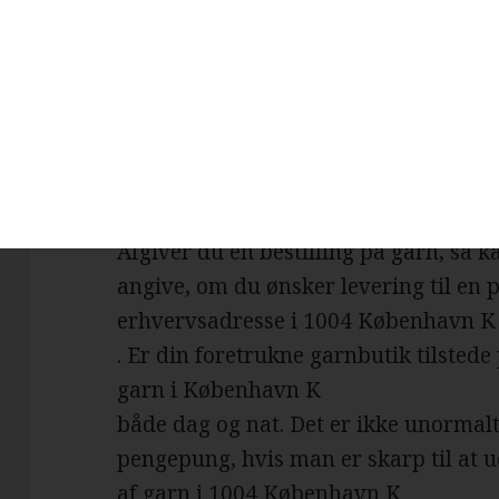
, så har du selvfølgelig mulighed for a
nemlig en realitet, at de billigste ga
klik væk. Besøger du en garnbutik, der
København K
, så vil du med høj sandsynlighed fal
tilbud.
Afgiver du en bestilling på garn, så
angive, om du ønsker levering til en 
erhvervsadresse i 1004 København K
. Er din foretrukne garnbutik tilstede 
garn i København K
både dag og nat. Det er ikke unormal
pengepung, hvis man er skarp til at u
af garn i 1004 København K