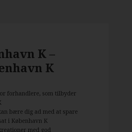
nhavn K –
øbenhavn K
for forhandlere, som tilbyder
K
 kan bære dig ad med at spare
osat i København K
 kreationer med god