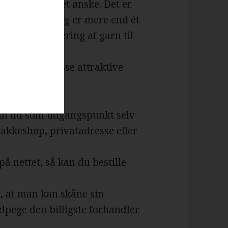
t få opfyldt det ønske. Det er
rnbutikker aldrig er mere end ét
 tilbyder levering af garn til
de over en masse attraktive
 kan du som udgangspunkt selv
pakkeshop, privatadresse eller
på nettet, så kan du bestille
t, at man kan skåne sin
dpege den billigste forhandler